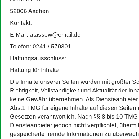
Februar 2023
Mai 2022
April 2022
Meta
52066 Aachen
September 2021
Datenschu
Anmelden
August 2021
Eintrags-Feed
Cookies: 
April 2021
Kommentar-Feed
Kontakt:
August 2020
WordPress.org
Website
April 2020
Februar 2020
verwendet
Januar 2020
E-Mail: atassew@email.de
nutzt, st
Juli 2019
Juni 2019
April 2019
Telefon: 0241 / 579301
Weitere In
März 2019
November 2018
Cookies, f
Juli 2018
Mai 2018
Haftungsausschluss:
April 2018
März 2017
August 2016
Haftung für Inhalte
April 2016
Juli 2015
November 2014
Juli 2014
Die Inhalte unserer Seiten wurden mit größter Sorg
Februar 2014
Juli 2013
Richtigkeit, Vollständigkeit und Aktualität der In
November 2012
keine Gewähr übernehmen. Als Diensteanbieter 
Abs.1 TMG für eigene Inhalte auf diesen Seiten
Gesetzen verantwortlich. Nach §§ 8 bis 10 TMG s
Diensteanbieter jedoch nicht verpflichtet, übermit
gespeicherte fremde Informationen zu überwac