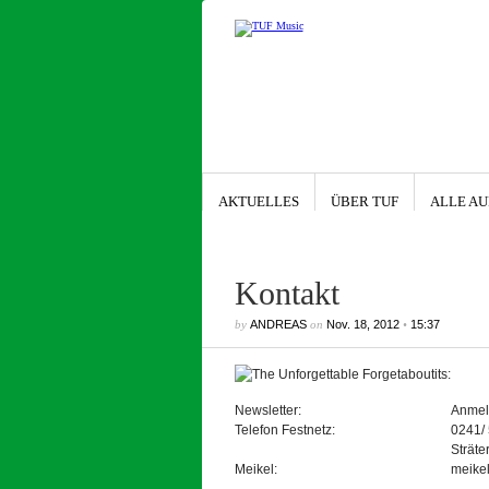
AKTUELLES
ÜBER TUF
ALLE AU
Kontakt
by
ANDREAS
on
Nov. 18, 2012
•
15:37
Archiv
:
August 2026
Juni 2026
Januar 2026
Newsletter:
Anmeld
August 2025
April 2025
Telefon Festnetz:
0241/
Januar 2025
Oktober 2024
Sträte
November 2023
Meikel:
meike
August 2023
April 2023