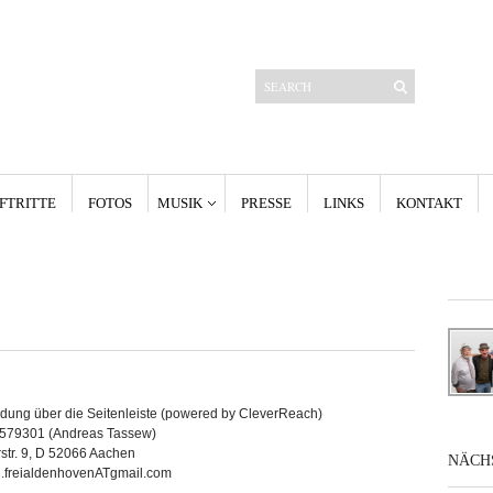
FTRITTE
FOTOS
MUSIK
PRESSE
LINKS
KONTAKT
Neueste Kommentare
Andreas
zu
TUF mit der Kapelle Isjuutso auf der Burg Frankenberg am
17. Juli 2026
Lieschen
zu
TUF mit der Kapelle Isjuutso auf der Burg Frankenberg am
17. Juli 2026
P
zu
Downloads
Andreas
zu
TUF hilft dem Radentscheid AC beim Auftakt der
Unterschriftensammlung
Relindis
zu
TUF hilft dem Radentscheid AC beim Auftakt der
Unterschriftensammlung
Kategorien
Aktuelles
Presse
Über TUF
ung über die Seitenleiste (powered by CleverReach)
 579301 (Andreas Tassew)
rstr. 9, D 52066 Aachen
NÄCH
l.freialdenhovenATgmail.com