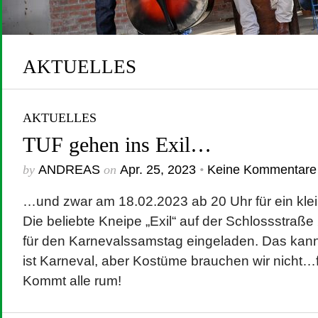
Februar 2023
Mai 2022
April 2022
Meta
September 2021
Datenschu
Anmelden
August 2021
Eintrags-Feed
Cookies: 
April 2021
Kommentar-Feed
August 2020
WordPress.org
Website
April 2020
AKTUELLES
Februar 2020
verwendet
Januar 2020
nutzt, st
Juli 2019
Juni 2019
April 2019
Weitere In
März 2019
November 2018
AKTUELLES
Cookies, f
Juli 2018
Mai 2018
April 2018
TUF gehen ins Exil…
März 2017
August 2016
April 2016
by
ANDREAS
on
Apr. 25, 2023
•
Keine Kommentare
Juli 2015
November 2014
Juli 2014
Februar 2014
…und zwar am 18.02.2023 ab 20 Uhr für ein klei
Juli 2013
November 2012
Die beliebte Kneipe „Exil“ auf der Schlossstraße
für den Karnevalssamstag eingeladen. Das ka
ist Karneval, aber Kostüme brauchen wir nicht…f
Kommt alle rum!