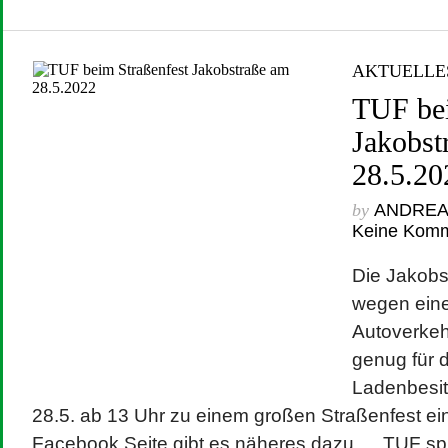
AKTUELLE
TUF bei
Jakobst
28.5.20
by
ANDRE
Keine Kom
Die Jakobst
wegen eine
Autoverkeh
genug für d
Ladenbesit
28.5. ab 13 Uhr zu einem großen Straßenfest ei
Facebook Seite gibt es näheres dazu…. TUF spie