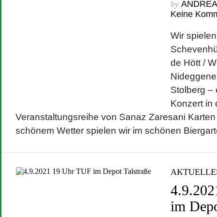
by
ANDRE
Keine Kom
Wir spiele
Schevenhüt
de Hött / 
Nideggener
Stolberg – 
Konzert in 
Veranstaltungsreihe von Sanaz Zaresani Karten (
schönem Wetter spielen wir im schönen Biergart
AKTUELLE
4.9.20
im Depo