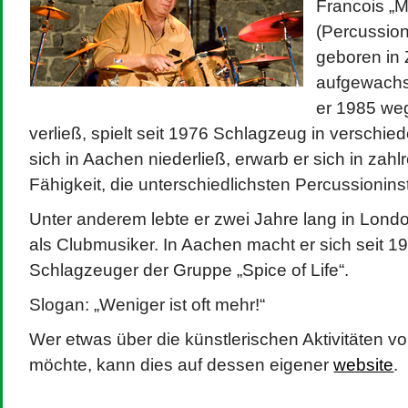
Francois „M
Februar 2023
Mai 2022
April 2022
(Percussion
Meta
September 2021
Datenschu
Anmelden
August 2021
Eintrags-Feed
geboren in
Cookies: 
April 2021
Kommentar-Feed
August 2020
WordPress.org
Website
April 2020
aufgewachs
Februar 2020
verwendet
Januar 2020
nutzt, st
er 1985 we
Juli 2019
Juni 2019
April 2019
verließ, spielt seit 1976 Schlagzeug in verschi
Weitere In
März 2019
November 2018
Cookies, f
sich in Aachen niederließ, erwarb er sich in zah
Juli 2018
Mai 2018
April 2018
Fähigkeit, die unterschiedlichsten Percussionins
März 2017
August 2016
April 2016
Unter anderem lebte er zwei Jahre lang in Londo
Juli 2015
November 2014
Juli 2014
als Clubmusiker. In Aachen macht er sich seit 
Februar 2014
Juli 2013
November 2012
Schlagzeuger der Gruppe „Spice of Life“.
Slogan: „Weniger ist oft mehr!“
Wer etwas über die künstlerischen Aktivitäten v
möchte, kann dies auf dessen eigener
website
.