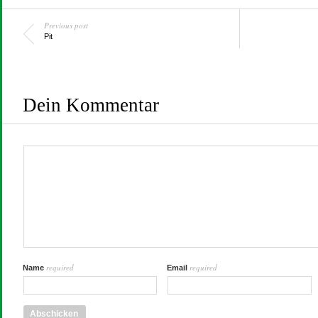
Previous post
Pit
Dein Kommentar
required
required
Name
Email