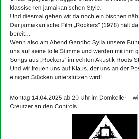
Mai 2022
April 2022
klassischen jamaikanischen Style.
September 2021
Meta
August 2021
Datenschu
Anmelden
Und diesmal gehen wir da noch ein bischen nähe
April 2021
Eintrags-Feed
Cookies: 
August 2020
Kommentar-Feed
April 2020
WordPress.org
Der jamaikanische Film „Rockers“ (1978) hält da
Website
Februar 2020
Januar 2020
verwendet
bereit…
Juli 2019
nutzt, st
Juni 2019
April 2019
Wenn also am Abend Gandho Sylla unsere Bühne 
März 2019
Weitere In
November 2018
Juli 2018
uns auf seine tolle Stimme und werden mit ihm
Cookies, f
Mai 2018
April 2018
Songs aus „Rockers“ im echten Akustik Roots S
März 2017
August 2016
April 2016
Und wir freuen uns auf Klaus, der uns an der P
Juli 2015
November 2014
einigen Stücken unterstützen wird!
Juli 2014
Februar 2014
Juli 2013
November 2012
Montag 14.04.2025 ab 20 Uhr im Domkeller – w
Creutzer an den Controls